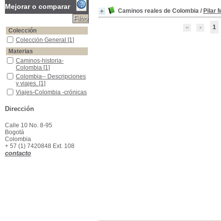
Mejorar o comparar
Caminos reales de Colombia
/
Pilar 
1
Colección
Colección General
Colección General
[1]
Materias
Caminos-historia-Colombia
Caminos-historia-
Colombia
[1]
Colombia-- Descripciones y viajes.
Colombia-- Descripciones
y viajes.
[1]
Viajes-Colombia -crónicas
Viajes-Colombia -crónicas
[1]
Dirección
Calle 10 No. 8-95
Bogotá
Colombia
+ 57 (1) 7420848 Ext. 108
contacto