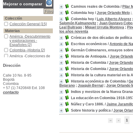
Mejorar o comparar
Caminos reales de Colombia
/
Pilar 
Colombia hoy
/
Jorge Orlando Melo
;
Colección
Colombia hoy
/
Luis Alberto Alvarez
Salomón Kalmanovitz
;
Juan Gustavo Cobo
Colección General
Colección General
[15]
Leal Buitrago
;
Miguel Urrutia Montoya
;
Pin
Materias
los años noventa
América -Descubrimiento y exploraciones - Españoles
América -Descubrimiento
Crónicas de dos décadas de polític
y exploraciones -
Escritos económicos
/
Antonio de N
Españoles
[2]
Colombia--Historia
Colombia--Historia
[2]
Germán Colmenares, ensayos sobre 
América -Colecciones de Escritos
América -Colecciones de
Historia de Antioquia.
/
Jorge Orland
Escritos
[1]
Historia de Colombia
/
Jorge Orlando
Dirección
Antioquia (Colombia) - Historia - Siglos XVI-XX
Antioquia (Colombia) -
Historia de Colombia
/
Jorge Orlando
Historia - Siglos XVI-XX
[1]
Antropología Social -Colecciones de Escritos
Antropología Social -
Historia de la cultura material en la
Calle 10 No. 8-95
Colecciones de Escritos
Bogotá
Historia económica de Colombia
/
Ge
[1]
Colombia
Bejarano
;
Joaquín Bernal
;
Jorge Orlando 
+ 57 (1) 7420848 Ext. 108
Caminos-historia-Colombia
Caminos-historia-
Indios y mestizos de la Nueva Granada
contacto
Colombia
[1]
La educación en Colombia 1918-1957 :
Colombia -Aspectos políticos y sociales
Colombia -Aspectos
políticos y sociales
[1]
Núñez y Caro 1886.
/
Jaime Jaramill
Colombia -Condiciones Económicas
Colombia -Condiciones
Sobre historia y política
/
Jorge Orla
Económicas
[1]
Colombia -Condiciones económicas -Siglos XVIII-XX
Colombia -Condiciones
1
económicas -Siglos XVIII-
XX
[1]
Colombia -Condiciones políticas y sociales -1968-1988
Colombia -Condiciones