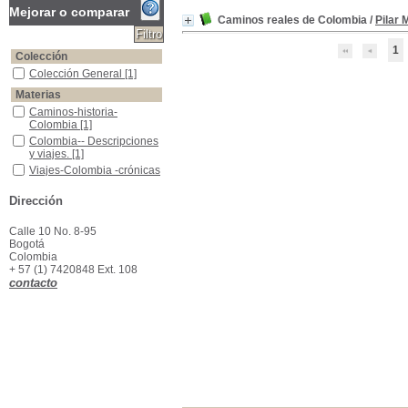
Mejorar o comparar
Caminos reales de Colombia
/
Pilar 
1
Colección
Colección General
Colección General
[1]
Materias
Caminos-historia-Colombia
Caminos-historia-
Colombia
[1]
Colombia-- Descripciones y viajes.
Colombia-- Descripciones
y viajes.
[1]
Viajes-Colombia -crónicas
Viajes-Colombia -crónicas
[1]
Dirección
Calle 10 No. 8-95
Bogotá
Colombia
+ 57 (1) 7420848 Ext. 108
contacto