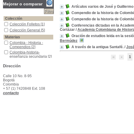
Mejorar o comparar
Artículos varios de José y Guiller
Compendio de la historia de Colombi
Colección
Compendio de la historia de Colombi
Colección Folletos
Colección Folletos
[1]
Conferencias dictadas en la Academi
Cortázar
/
Academia Colombiana de Histori
Colección General
Colección General
[5]
Oración de estudios leida en la sesi
Materias
Bermúdez
Colombia - Historia - Compendios
Colombia - Historia -
Compendios
[2]
A través de la antigua Santafé.
/
José
Colombia-historia-enseñanza secundaria
Colombia-historia-
enseñanza secundaria
[2]
1
Bogotá -Descripción
Bogotá -Descripción
[1]
Dirección
Bogotá -Historia
Bogotá -Historia
[1]
Bogotá -vida social y costumbres
Bogotá -vida social y
Calle 10 No. 8-95
costumbres
[1]
Bogotá
Colegio Antonio Nariño,1932
Colegio Antonio
Colombia
Nariño,1932
[1]
+ 57 (1) 7420848 Ext. 108
contacto
Colegios--Estudios
Colegios--Estudios
[1]
Colombia -Condiciones sociales -Siglo XIX
Colombia -Condiciones
sociales -Siglo XIX
[1]
Colombia--Historia
Colombia--Historia
[1]
Colombia--Política y gobierno--Siglo XIX
Colombia--Política y
gobierno--Siglo XIX
[1]