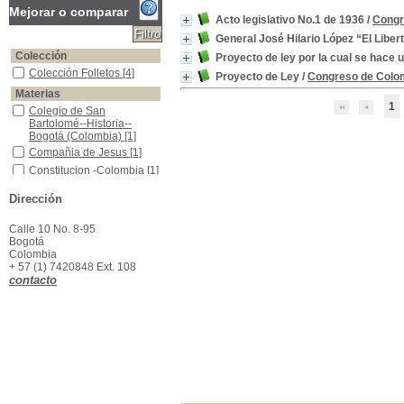
Mejorar o comparar
Acto legislativo No.1 de 1936
/
Congr
General José Hilario López “El Liber
Colección
Proyecto de ley por la cual se hace
Colección Folletos
Colección Folletos
[4]
Proyecto de Ley
/
Congreso de Colo
Materias
1
Colegio de San Bartolomé--Historia--Bogotá (Colombia)
Colegio de San
Bartolomé--Historia--
Bogotá (Colombia)
[1]
Compañia de Jesus
Compañia de Jesus
[1]
Constitucion -Colombia
Constitucion -Colombia
[1]
Homenajes Postumos-Colombia
Homenajes Postumos-
Dirección
Colombia
[1]
Indemnización Judicial
Indemnización Judicial
[1]
Calle 10 No. 8-95
Indígenas--Legislación,1905
Indígenas--
Bogotá
Legislación,1905
[1]
Colombia
Indígenas--Relaciones con los gobiernos
Indígenas--Relaciones
+ 57 (1) 7420848 Ext. 108
con los gobiernos
[1]
contacto
Leyes -Colombia -1936
Leyes -Colombia -1936
[1]