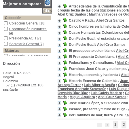
Mejorar o comparar
Antecedentes de la Constitución de 
croquis fecha de las constituciones en por
Abel Cruz Santos
;
Martha Vilaveces de Or
Colección
Castillo y Rada
/
Abel Cruz Santos
Colección General
Colección General
[18]
Cinco hombres en la historia de Col
Coordinación biblioteca
Coordinación biblioteca
Cuatro Humanistas Colombianos del s
[4]
Presidencia ACH
Presidencia ACH
[7]
Don Pedro Gual : el estadista granc
Secretaría General
Secretaría General
[7]
Don Pedro Gual
/
Abel Cruz Santos
Materias
El presupuesto colombiano
/
Abel Cr
Economía - Colombia
Economía - Colombia
[2]
El Presupuesto Colombiano.
/
Abel C
Hacienda Pública - Presupuesto Nacional
Hacienda Pública -
Federalismo y Centralismo.
/
Abel C
Dirección
Presupuesto Nacional
[2]
Francisco José Chaux y su tiempo
/
Arqueología--Colombia
Arqueología--Colombia
[1]
Calle 10 No. 8-95
Historia, economía y hacienda
/
Abel
Artes - Historia - Colombia
Artes - Historia - Colombia
Bogotá
[1]
Historia Extensa de Colombia
/
Juan
Colombia
Arango Ferrer
;
Luis Alberto Acuña
;
Carlo
+ 57 (1) 7420848 Ext. 108
Biografia--Gual Escandòn, Pedro Josè Ramòn, 1783-1862
Biografia--Gual Escandòn,
Francisco Andrade Susescún
;
Luis Duque
contacto
Pedro Josè Ramòn, 1783-
Oswaldo Díaz Díaz
;
Luis Galvis Madero
;
Ca
1862
[1]
María
;
Miguel Aguilera
;
Abel Cruz Santos
Biografia--Lopez,Jose Hilario, 1798-1869
Biografia--Lopez,Jose
José Hilario López, o el soldado civil
Hilario, 1798-1869
[1]
Buga -Ensayos, Conferencias, Etc.
Buga -Ensayos,
Pasado, presente y futuro de Buga
/
Conferencias, Etc.
[1]
Por Caminos de mar, tierra y aire.
/
A
Cartografía-historia-Colombia
Cartografía-historia-
Colombia
[1]
1
2
Centralismo-Colombia-historia
Centralismo-Colombia-