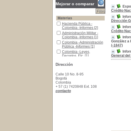
Mejorar o comparar
Espos
Crédito Nac
Infor
Materias
Dirección G
Hacienda Pública -Colombia -Informes
Hacienda Pública -
Infor
Colombia -Informes
[2]
Crédito Nac
Administración Militar -Colombia -Informes
Administración Militar -
Colombia -Informes
[1]
Info
González a 
Colombia -Administración Pública -Informes
Colombia -Administración
(-1847)
Pública -Informes
[1]
Infor
Colombia -Leyes, Decretos, Etc.
Colombia -Leyes,
General del
Decretos, Etc.
[1]
Colombia -Política y Gobierno -Informes
Colombia -Política y
Dirección
Gobierno -Informes
[1]
Colombia -Relaciones Exteriores -Informes
Colombia -Relaciones
Calle 10 No. 8-95
Exteriores -Informes
[1]
Bogotá
Deuda Pública -Colombia -Informes
Deuda Pública -Colombia
Colombia
-Informes
[1]
+ 57 (1) 7420848 Ext. 108
Memorias -Colombia -Secretaría de Gobierno
Memorias -Colombia -
contacto
Secretaría de Gobierno
[1]
Memorias -Colombia -Secretaría de Guerra
Memorias -Colombia -
Secretaría de Guerra
[1]
Memorias -Colombia -Secretaría de Hacienda
Memorias -Colombia -
Secretaría de Hacienda
[1]