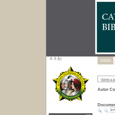
A-
A
A+
Inicio
Volver a la
Autor Col
Document