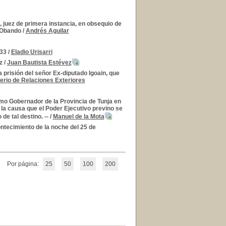
 juez de primera instancia, en obsequio de
a Obando
/
Andrés Aguilar
833
/
Eladio Urisarri
z
/
Juan Bautista Estévez
a prisión del señor Ex-diputado Igoain, que
terio de Relaciones Exteriores
mo Gobernador de la Provincia de Tunja en
n la causa que el Poder Ejecutivo previno se
e tal destino. --
/
Manuel de la Mota
ntecimiento de la noche del 25 de
Por página:
25
50
100
200