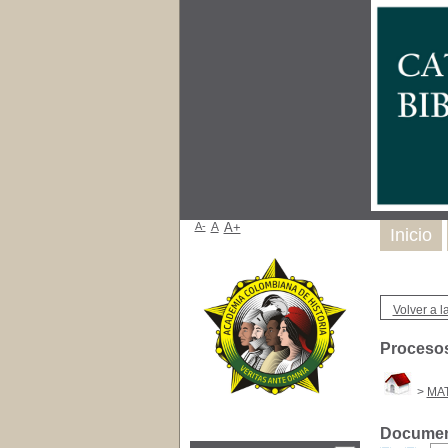
A-
A
A+
Inicio
Volver a la
Procesos
>
MAT
Document