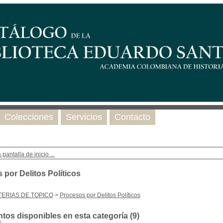
Colecciones
Servicios
Contacto
 pantalla de inicio ...
 por Delitos Políticos
ERIAS DE TOPICO
>
Procesos por Delitos Políticos
os disponibles en esta categoría (
9
)