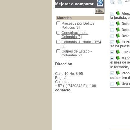
Mejorar o comparar
Alega
la justicia,
Materias
Procesos por Delitos Políticos
Procesos por Delitos
Defen
Políticos
[9]
Defen
Conspiraciones -Colombia
Conspiraciones -
Defe
Colombia
[3]
Colombia -Historia -1854
Colombia -Historia -1854
El Pr
[2]
se ha puesto
Golpes de Estado -Colombia
Golpes de Estado -
Juici
Colombia
[2]
Manif
Colombia -Historia -1831-1858
Colombia -Historia -1831-
el mes de se
Dirección
1858
[1]
le formase, 
Colombia -Historia,1819 - 1831
Colombia -Historia,1819 -
Proc
Calle 10 No. 8-95
1831
[1]
Bogotá
setiembre d
Conspiración Septembrina, 1828
Conspiración
Colombia
Septembrina, 1828
[1]
Una 
+ 57 (1) 7420848 Ext. 108
Delitos de los Funcionarios -Colombia
Delitos de los
contacto
Funcionarios -Colombia
[1]
Perú -Historia -Siglo XIX
Perú -Historia -Siglo XIX
[1]
Revoluciones -Colombia
Revoluciones -Colombia
[1]