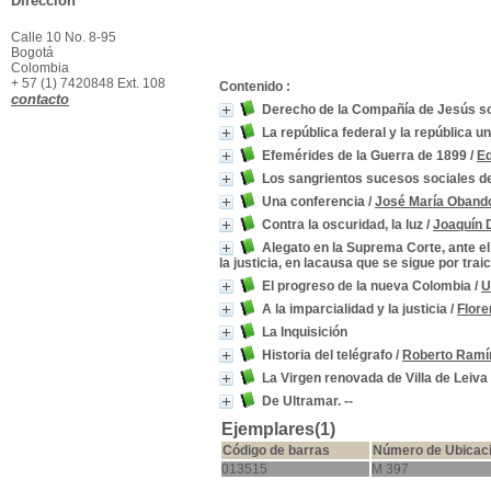
Dirección
Calle 10 No. 8-95
Bogotá
Colombia
+ 57 (1) 7420848 Ext. 108
Contenido :
contacto
Derecho de la Compañía de Jesús s
La república federal y la república un
Efemérides de la Guerra de 1899
/
Ed
Los sangrientos sucesos sociales de
Una conferencia
/
José María Oband
Contra la oscuridad, la luz
/
Joaquín 
Alegato en la Suprema Corte, ante e
la justicia, en lacausa que se sigue por tra
El progreso de la nueva Colombia
/
U
A la imparcialidad y la justicia
/
Flore
La Inquisición
Historia del telégrafo
/
Roberto Ramír
La Virgen renovada de Villa de Leiva
De Ultramar. --
Ejemplares(1)
Código de barras
Número de Ubicac
013515
M 397