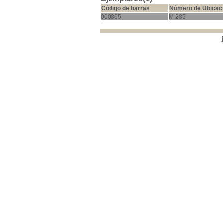
Código de barras
Número de Ubicac
000865
M 285