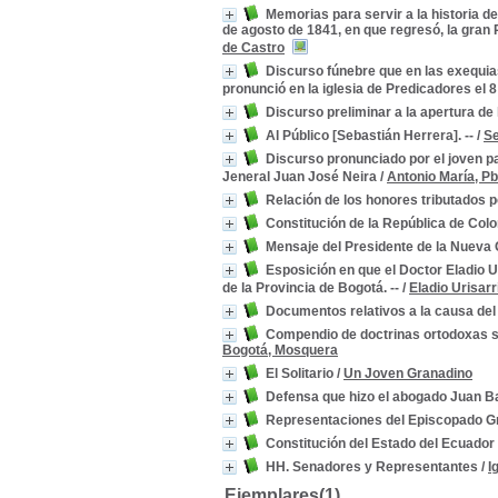
Memorias para servir a la historia d
de agosto de 1841, en que regresó, la gran
de Castro
Discurso fúnebre que en las exequia
pronunció en la iglesia de Predicadores el 
Discurso preliminar a la apertura de
Al Público [Sebastián Herrera]. --
/
Se
Discurso pronunciado por el joven p
Jeneral Juan José Neira
/
Antonio María, P
Relación de los honores tributados p
Constitución de la República de Colo
Mensaje del Presidente de la Nueva 
Esposición en que el Doctor Eladio U
de la Provincia de Bogotá. --
/
Eladio Urisarr
Documentos relativos a la causa de
Compendio de doctrinas ortodoxas so
Bogotá, Mosquera
El Solitario
/
Un Joven Granadino
Defensa que hizo el abogado Juan B
Representaciones del Episcopado G
Constitución del Estado del Ecuador
HH. Senadores y Representantes
/
I
Ejemplares(1)