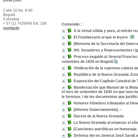
Dirección
Calle 10 No. 8-95
Bogotá
Colombia
+ 57 (1) 7420848 Ext. 108
Contenido :
contacto
A la virtud sólida y pura, al mérito
El Frambesario al que lo leyere
[Memoria de la Secretaría del Guerra 
HH. Senadores y Representantes
/
I
Proceso seguido al Jeneral Francisc
setiembre de 1828 en Bogotá
Vindicación de la suprema cabeza de 
República de la Nueva Granada. Esta
Exposición del Capítulo Catedral de 
Manifestación que Manuel de la Mota
el mes de setiembre de 1840 en que tuvo luga
le formase, i de los documentos que justifi
Honores Fúnebres tributados al Gen
[Informe Gubernamental]. --
Gaceta de la Nueva Granada
La Nueva Granada al empezar el año
[Canciones patrióticas en homenaje a
Defensa del ex-Jeneral José Sardá en