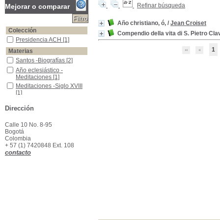
Refinar búsqueda
Mejorar o comparar
Año christiano, ó,
/
Jean Croiset
Colección
Compendio della vita di S. Pietro C
Presidencia ACH
Presidencia ACH
[1]
1
Materias
Santos -Biografías
Santos -Biografías
[2]
Año eclesiástico -Meditaciones
Año eclesiástico -
Meditaciones
[1]
Meditaciones -Siglo XVIII
Meditaciones -Siglo XVIII
[1]
Santos -Calendario
Santos -Calendario
[1]
Dirección
Santos -Culto
Santos -Culto
[1]
Calle 10 No. 8-95
Bogotá
Colombia
+ 57 (1) 7420848 Ext. 108
contacto