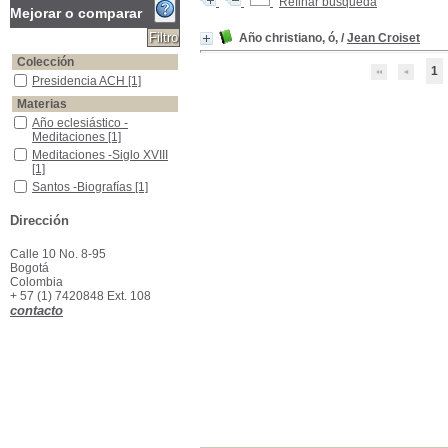
Refinar búsqueda
Mejorar o comparar
Año christiano, ó,
/
Jean Croiset
Colección
1
Presidencia ACH
Presidencia ACH
[1]
Materias
Año eclesiástico -Meditaciones
Año eclesiástico -
Meditaciones
[1]
Meditaciones -Siglo XVIII
Meditaciones -Siglo XVIII
[1]
Santos -Biografías
Santos -Biografías
[1]
Santos -Calendario
Santos -Calendario
[1]
Dirección
Santos -Culto
Santos -Culto
[1]
Calle 10 No. 8-95
Bogotá
Colombia
+ 57 (1) 7420848 Ext. 108
contacto