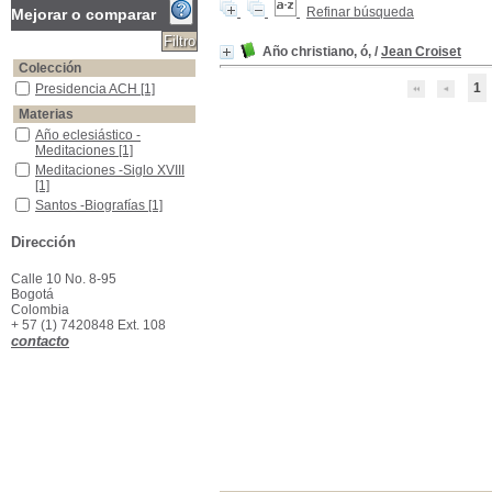
Refinar búsqueda
Mejorar o comparar
Año christiano, ó,
/
Jean Croiset
Colección
1
Presidencia ACH
Presidencia ACH
[1]
Materias
Año eclesiástico -Meditaciones
Año eclesiástico -
Meditaciones
[1]
Meditaciones -Siglo XVIII
Meditaciones -Siglo XVIII
[1]
Santos -Biografías
Santos -Biografías
[1]
Santos -Calendario
Santos -Calendario
[1]
Dirección
Santos -Culto
Santos -Culto
[1]
Calle 10 No. 8-95
Bogotá
Colombia
+ 57 (1) 7420848 Ext. 108
contacto