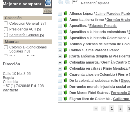
Refinar búsqueda
Mejorar o comparar
Alfonso López
/
Jaime Paredes Pard
Colección
América, tierra firme
/
Germán Arcin
Colección General
Colección General
[37]
Apostillas.
/
Eduardo Posada
Presidencia ACH
Presidencia ACH
[5]
Apostillas a la historia colombiana
/
Secretaría General
Secretaría General
[5]
Apostillas a la historia Colombiana.
/
Materias
Astillas y briznas de historia de Col
Colombia -Condiciones Sociales
Colombia -Condiciones
Caldas
/
Jaime Paredes Pardo
Sociales
[43]
[Carta anónima dirigida al Presidente
Colombia--Política y gobierno
Colombia--Política y
gobierno
[12]
Colombia amarga
/
Germán Castro 
Dirección
Colombia--Historia
Colombia--Historia
[11]
Colombia en cifras
/
Plinio Mendoza 
Colombia -Condiciones Económicas
Colombia -Condiciones
Calle 10 No. 8-95
Cuarenta años en Colombia
/
Pierre 
Económicas
[8]
Bogotá
De la colonia al subdesarrollo
/
Diego
Botánica -Colombia
Botánica -Colombia
[2]
Colombia
+ 57 (1) 7420848 Ext. 108
Colombia -Política y Gobierno -Siglo XX
Colombia -Política y
Derrumbe moral e injusticia social 
contacto
Gobierno -Siglo XX
[2]
Don Marco Fidel Suárez
/
Fernando G
Colombia -Vida Intelectual
Colombia -Vida Intelectual
El gran libro de Colombia
/
Guillermo
[2]
Colombia-- Descripciones y viajes.
Colombia-- Descripciones
1
2
y viajes.
[2]
Colombia--Política y gobierno--Siglo XIX
Colombia--Política y
gobierno--Siglo XIX
[2]
Expediciones Científicas -Colombia
Expediciones Científicas -
Colombia
[2]