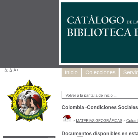
A-
A
A+
Inicio
Colecciones
Servi
Volver a la pantalla de inicio ...
Colombia -Condiciones Sociales
>
MATERIAS GEOGRÁFICAS
>
Colomb
Documentos disponibles en esta 