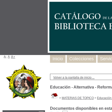
A-
A
A+
Inicio
Colecciones
Servi
Volver a la pantalla de inicio ...
Educación - Alternativa - Refor
>
MATERIAS DE TOPICO
>
Educación 
Documentos disponibles en esta 