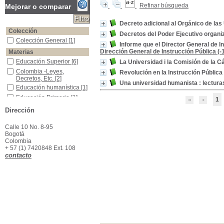
Refinar búsqueda
Mejorar o comparar
Decreto adicional al Orgánico de las
Colección
Decretos del Poder Ejecutivo organi
Colección General
Colección General
[1]
Informe que el Director General de I
Dirección General de Instrucción Pública (-
Materias
Educación Superior
Educación Superior
[6]
La Universidad i la Comisión de la
Colombia -Leyes, Decretos, Etc.
Colombia -Leyes,
Revolución en la Instrucción Pública
Decretos, Etc.
[2]
Una universidad humanista : lecturas
Educación humanística
Educación humanística
[1]
Educación Primaria
Educación Primaria
[1]
1
Educación Secundaria
Educación Secundaria
[1]
Dirección
Educación Tecnológica
Educación Tecnológica
[1]
Calle 10 No. 8-95
Estudiantes -Legislación
Estudiantes -Legislación
Bogotá
[1]
Colombia
Filosofía de la educación superior--Etica
Filosofía de la educación
+ 57 (1) 7420848 Ext. 108
superior--Etica
[1]
contacto
Reforma Universitaria -Colombia
Reforma Universitaria -
Colombia
[1]
Ruiz López, Luis Enrique--Homenaje
Ruiz López, Luis Enrique-
-Homenaje
[1]