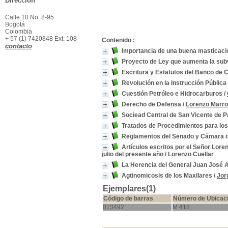
Dirección
Calle 10 No. 8-95
Bogotá
Colombia
+ 57 (1) 7420848 Ext. 108
Contenido :
contacto
Importancia de una buena masticació
Proyecto de Ley que aumenta la sub
Escritura y Estatutos del Banco de Cr
Revolución en la Instrucción Pública
Cuestión Petróleo e Hidrocarburos
/
Derecho de Defensa
/
Lorenzo Marro
Sociead Central de San Vicente de 
Tratados de Procedimientos para los
Reglamentos del Senado y Cámara de
Artículos escritos por el Señor Lore
julio del presente año
/
Lorenzo Cuellar
La Herencia del General Juan José A
Agtinomicosis de los Maxilares
/
Jor
Ejemplares(1)
Código de barras
Número de Ubicac
013492
M 418