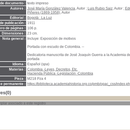
 de documento :
texto impreso
Autores :
José María González Valencia
, Autor ;
Luis Rubio Saiz
, Autor ;
Ed
Piñeres (1869-1958)
, Autor
Editorial :
Bogotá : La Luz
de publicación :
1911
ro de páginas :
106 p.
Dimensiones :
23 cm.
Nota general :
Incluye: Exposición de motivos
Portada con escudo de Colombia. --
Dedicatoria manuscrita de José Joaquín Guerra a la Academia de 
portada
Idioma :
Español (
spa
)
Materias :
Colombia -Leyes, Decretos, Etc.
Hacienda Pública -Legislación -Colombia
Pieza :
M218 Pza 4
ce permanente :
https://biblioteca.academiahistoria.org.co/pmb/opac_css/index.ph
es(0)
plar asociado a este registro