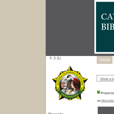
A-
A
A+
Inicio
Volver a la
Proyecto
en
Miscelá