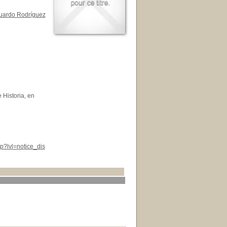
uardo Rodríguez
Historia, en
p?lvl=notice_dis