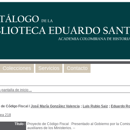
Colecciones
Servicios
Contacto
 pantalla de inicio ...
 de Código Fiscal
/
José María González Valencia
;
Luis Rubio Saiz
;
Eduardo Ro
nea 218
Título :
Proyecto de Código Fiscal : Presentado al Gobierno por la Com
auxiliares de los Ministerios. --