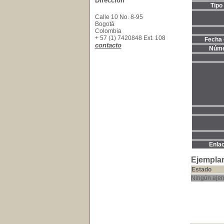
Dirección
Tipo
Calle 10 No. 8-95
Bogotá
Colombia
+ 57 (1) 7420848 Ext. 108
Fecha 
contacto
Núme
Enla
Ejemplar
Estado
Ningún ejem