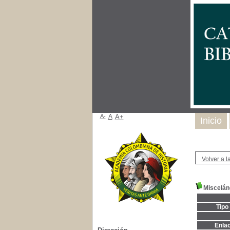
A-
A
A+
Inicio
Volver a la
Miscelán
Tipo
Enla