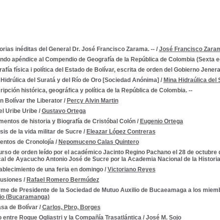
ias inéditas del General Dr. José Francisco Zarama. --
/
José Francisco Zara
ndo apéndice al Compendio de Geografía de la República de Colombia (Sexta ed
afía física i política del Estado de Bolívar, escrita de orden del Gobierno Jenera
Hidrúlica del Suratá y del Río de Oro [Sociedad Anónima]
/
Mina Hidraúlica del
ipción histórica, geográfica y política de la República de Colombia. --
 Bolívar the Liberator
/
Percy Alvin Martin
l Uribe Uribe
/
Gustavo Ortega
entos de historia y Biografía de Cristóbal Colón
/
Eugenio Ortega
sis de la vida militar de Sucre
/
Eleazar López Contreras
entos de Cronolojía
/
Nepomuceno Calas Quintero
rso de orden leído por el académico Jacinto Regino Pachano el 28 de octubre d
al de Ayacucho Antonio José de Sucre por la Academia Nacional de la Historia.
ablecimiento de una feria en domingo
/
Victoriano Reyes
Ilusiones
/
Rafael Romero Bermúdez
rme de Presidente de la Sociedad de Mutuo Auxilio de Bucaeamaga a los miemb
lio (Bucaramanga)
asa de Bolívar
/
Carlos, Pbro, Borges
o entre Roque Ogliastri y la Compañía Trasatlántica
/
José M. Sojo