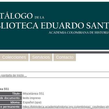
Colecciones
Servicios
Contacto
 pantalla de inicio ...
ea 551
Título :
Miscelánea 551
 de documento :
texto impreso
Idioma :
Español (
spa
)
ce permanente :
https://biblioteca.academiahistoria.org.co/pmb/opac_css/index.ph