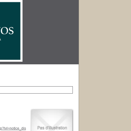
p?lvl=notice_dis