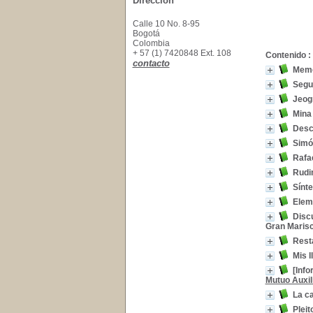
Dirección
Calle 10 No. 8-95
Bogotá
Colombia
+ 57 (1) 7420848 Ext. 108
Contenido :
contacto
Memor
Segu
Jeogr
Mina 
Descr
Simón
Rafae
Rudim
Sínte
Elem
Discu
Gran Marisc
Rest
Mis 
[Info
Mutuo Auxi
La c
Pleit