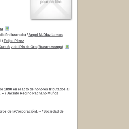
ma
ición ilustrada)
/
Angel M. Díaz Lemos
l
/
Felipe Pérez
 Suratá y del Río de Oro (Bucaramanga)
e 1890 en el acto de honores tributados al
 --
/
Jacinto Regino Pachano Muñoz
ros de laCorporación]. --
/
Sociedad de