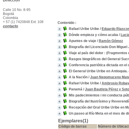
Dirección
Calle 10 No. 8-95
Bogotá
Colombia
+ 57 (1) 7420848 Ext. 108
Contenido :
contacto
Rafael Uribe Uribe
/
Eduardo Riasco
Dónde empieza y cómo acaba
/
Luci
Apuntes de viaje
/
Ramón Gómez
Biografía del Licenciado Don Miguel
Viaje al país del dolor : (Fragmentos d
Rasgos biográficos del General Sucre
Conferencia patriótica dictada en el 
El General Uribe Uribe en Antioquia. 
A la Nación
/
Juan Nepomuceno Mat
Rafael Uribe Uribe
/
Ambrosio Robay
Panamá
/
Juan Bautista Pérez y Sot
Mis padecimientos i mi conducta púb
Biografía del Ilustrísimo y Reverendí
Recepción del Gral Uribe Uribe en M
Un paseo al Río Meta en el mes de d
Ejemplares(1)
Código de barras
Número de Ubicac