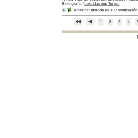
Colombia-- Historia-- Siglo XIX
Colombia-- Historia--
Bibliografía
/
Luis LLoréns Torres
Siglo XIX
[8]
América: historia de su colonizació
1
2
3
4