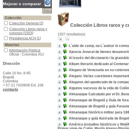
Mejorar o comparar
Colección
Colección General
Colección General
[2]
Colección Libros raros y c
Colección Libros raros y curiosos
Colección Libros raros y
curiosos
[1503]
1507 resultado(s)
Presidencia ACH
Presidencia ACH
[1]
Materias
L´aide de camp, ou L´auteur in conn
Información Pública Oficial - Colombia
Información Pública
Ajencia Jeneral de bienes desamort
Oficial - Colombia
[41]
Al través del diccionario i la gramáti
Colombia--Política y gobierno--Siglo XIX
Colombia--Política y
Dirección
gobierno--Siglo XIX
[16]
Album literario dedicado al Centenar
Colombia--Historia
Colombia--Historia
[12]
Alegato de Venezuela en su controve
Calle 10 No. 8-95
Historia Universal
Historia Universal
[12]
Alegato. Varias cuestiones importa
Bogotá
Colombia -Historia -Descubrimiento y Conquista, 1499-1550
Colombia -Historia -
Colombia
Alegatos del apoderado de la compañ
Descubrimiento y
+ 57 (1) 7420848 Ext. 108
Algunos sucesos de la vida de Colón 
Conquista, 1499-1550
[11]
contacto
Colombia-- Descripciones y viajes.
Colombia-- Descripciones
Almanaque Calculado por el Dr. Ben
y viajes.
[11]
Almanaque de Bogotá y Guía de fora
Colombia -Descripciones y viajes -Siglo XIX
Colombia -Descripciones
Almanaque de Bogotá y guía Forast
y viajes -Siglo XIX
[9]
América -Descripciones y Viajes
América -Descripciones y
Almanaque histórico militar para 18
Viajes
[8]
Almanaque y guía ilustrada de Bogot
América -Descubrimiento y Exploraciones
América -Descubrimiento
América (estudios históricos y filolóf
y Exploraciones
[8]
Primer viaje de Colón. Martín Alonso Pinzón 