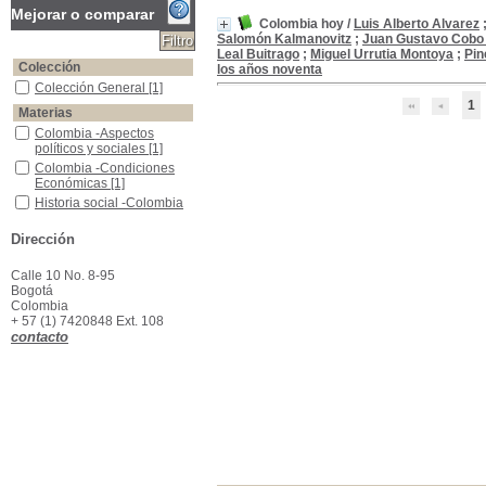
Mejorar o comparar
Colombia hoy
/
Luis Alberto Alvarez
Salomón Kalmanovitz
;
Juan Gustavo Cobo
Leal Buitrago
;
Miguel Urrutia Montoya
;
Pin
Colección
los años noventa
Colección General
Colección General
[1]
1
Materias
Colombia -Aspectos políticos y sociales
Colombia -Aspectos
políticos y sociales
[1]
Colombia -Condiciones Económicas
Colombia -Condiciones
Económicas
[1]
Historia social -Colombia
Historia social -Colombia
[1]
Literatura -Historia -Colombia
Literatura -Historia -
Dirección
Colombia
[1]
Partidos Políticos -Colombia
Partidos Políticos -
Calle 10 No. 8-95
Colombia
[1]
Bogotá
Colombia
+ 57 (1) 7420848 Ext. 108
contacto