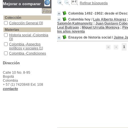
Refinar búsqueda
Mejorar o comparar
Colombia 1492 -1902: desde el Descu
Colección
Colombia hoy
/
Luis Alberto Alvarez
Colección General
Colección General
[3]
Salomón Kalmanovitz
;
Juan Gustavo Cobo
Leal Buitrago
;
Miguel Urrutia Montoya
;
Pin
Materias
los años noventa
Historia social -Colombia
Historia social -Colombia
Ensayos de historia social
/
Jaime Ja
[3]
Colombia -Aspectos políticos y sociales
Colombia -Aspectos
1
políticos y sociales
[1]
Colombia -Condiciones Económicas
Colombia -Condiciones
Económicas
[1]
Colombia -Condiciones Sociales
Colombia -Condiciones
Dirección
Sociales
[1]
Colombia -Historia Descubrimiento y Conquista, 1492 -1761
Colombia -Historia
Calle 10 No. 8-95
Descubrimiento y
Bogotá
Conquista, 1492 -1761
[1]
Colombia
+ 57 (1) 7420848 Ext. 108
Colombia -Historia,1886-1903
Colombia -Historia,1886-
contacto
1903
[1]
Colombia--Historia--Colonia--1550-1810
Colombia--Historia--
Colonia--1550-1810
[1]
Economía -Historia -Colombia
Economía -Historia -
Colombia
[1]
Guerra de los Mil Días, 1899-1903
Guerra de los Mil Días,
1899-1903
[1]
Literatura -Historia -Colombia
Literatura -Historia -
Colombia
[1]