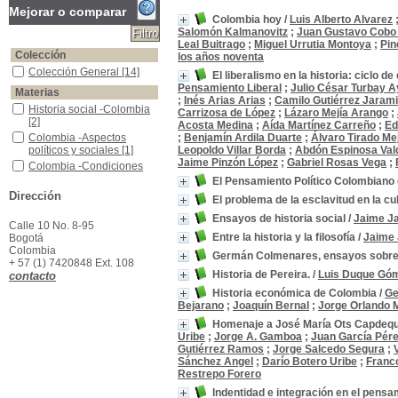
Mejorar o comparar
Colombia hoy
/
Luis Alberto Alvarez
Salomón Kalmanovitz
;
Juan Gustavo Cobo
Leal Buitrago
;
Miguel Urrutia Montoya
;
Pin
Colección
los años noventa
Colección General
Colección General
[14]
El liberalismo en la historia: ciclo d
Pensamiento Liberal
;
Julio César Turbay A
Materias
;
Inés Arias Arias
;
Camilo Gutiérrez Jarami
Historia social -Colombia
Historia social -Colombia
Carrizosa de López
;
Lázaro Mejía Arango
;
[2]
Acosta Medina
;
Aída Martínez Carreño
;
Ed
Colombia -Aspectos políticos y sociales
Colombia -Aspectos
;
Benjamín Ardila Duarte
;
Álvaro Tirado Me
políticos y sociales
[1]
Leopoldo Villar Borda
;
Abdón Espinosa Va
Jaime Pinzón López
;
Gabriel Rosas Vega
;
Colombia -Condiciones Económicas
Colombia -Condiciones
Económicas
[1]
El Pensamiento Político Colombiano e
Colombia -Condiciones económicas -Siglos XVIII-XX
Colombia -Condiciones
Dirección
El problema de la esclavitud en la cu
económicas -Siglos XVIII-
Ensayos de historia social
/
Jaime Ja
XX
[1]
Calle 10 No. 8-95
Colombia -Condiciones Sociales
Colombia -Condiciones
Entre la historia y la filosofía
/
Jaime 
Bogotá
Sociales
[1]
Colombia
Germán Colmenares, ensayos sobre 
+ 57 (1) 7420848 Ext. 108
Colombia -Deercho Indiano
Colombia -Deercho
Historia de Pereira.
/
Luis Duque Gó
contacto
Indiano
[1]
Colombia -Historia -Ensayos
Colombia -Historia -
Historia económica de Colombia
/
Ge
Ensayos
[1]
Bejarano
;
Joaquín Bernal
;
Jorge Orlando 
Colombia -Historia -Ensayos, Conferencias, Etc.
Colombia -Historia -
Homenaje a José María Ots Capdequí,
Ensayos, Conferencias,
Uribe
;
Jorge A. Gamboa
;
Juan García Pér
Etc.
[1]
Gutiérrez Ramos
;
Jorge Salcedo Segura
;
Colombia -Historia económica -Siglos XVIII-XX
Colombia -Historia
Sánchez Angel
;
Darío Botero Uribe
;
Franc
económica -Siglos XVIII-
Restrepo Forero
XX
[1]
Indentidad e integración en el pensa