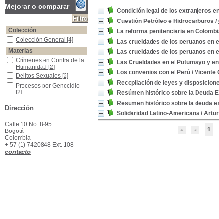
Mejorar o comparar
Condición legal de los extranjeros e
Cuestión Petróleo e Hidrocarburos
/
Colección
La reforma penitenciaria en Colombi
Colección General
Colección General
[4]
Las crueldades de los peruanos en e
Materias
Las crueldades de los peruanos en e
Crímenes en Contra de la Humanidad
Crímenes en Contra de la
Las Crueldades en el Putumayo y en
Humanidad
[2]
Los convenios con el Perú
/
Vicente
Delitos Sexuales
Delitos Sexuales
[2]
Recopilación de leyes y disposicion
Procesos por Genocidio
Procesos por Genocidio
[2]
Resúmen histórico sobre la Deuda Ex
Procesos por Tortura
Procesos por Tortura
[2]
Resumen histórico sobre la deuda ex
Dirección
Administración de Justicia Penal -Colombia -Ensayos, Conferencias, Etc.
Administración de Justicia
Solidaridad Latino-Americana
/
Artur
Penal -Colombia -
Calle 10 No. 8-95
Ensayos, Conferencias,
1
Bogotá
Etc.
[1]
Colombia
Caucho -Industria y comercio -Putumayo (Colombia) --1907
Caucho -Industria y
+ 57 (1) 7420848 Ext. 108
comercio -Putumayo
contacto
(Colombia) --1907
[1]
Colombia -Academias, Sociedades Doctas, Etc.
Colombia -Academias,
Sociedades Doctas, Etc.
[1]
Colombia -Administración Pública
Colombia -Administración
Pública
[1]
Colombia -Deuda Externa
Colombia -Deuda Externa
[1]
Colombia -Leyes, Decretos, Etc.
Colombia -Leyes,