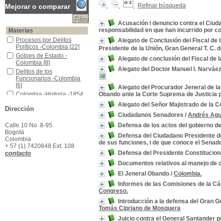
Refinar búsqueda
Mejorar o comparar
Acusación i denuncio contra el Ciuda
responsabilidad en que han incurrido por co
Materias
Procesos por Delitos Políticos -Colombia
Procesos por Delitos
Alegato de Conclusión del Fiscal de
Políticos -Colombia
[22]
Presidente de la Unión, Gran General T. C. 
Golpes de Estado -Colombia
Golpes de Estado -
Alegato de conclusión del Fiscal d
Colombia
[8]
Alegato del Doctor Manuel I. Narváe
Delitos de los Funcionarios -Colombia
Delitos de los
Funcionarios -Colombia
[6]
Alegato del Procurador Jeneral de l
Colombia -Historia -1854
Colombia -Historia -1854
Obando ante la Corte Suprema de Justicia po
[5]
Alegato del Señor Majistrado de la 
Dirección
Colombia -Historia -Estados Unidos de Colombia, 1863-1885
Colombia -Historia -
Ciudadanos Senadores
/
Andrés Agu
Estados Unidos de
Colombia, 1863-1885
[5]
Calle 10 No. 8-95
Defensa de los actos del gobierno 
Bogotá
Colombia--Política y gobierno--Siglo XIX
Colombia--Política y
Defensa del Ciudadano Presidente de
Colombia
gobierno--Siglo XIX
[3]
de sus funciones, i de que conoce el Senad
+ 57 (1) 7420848 Ext. 108
Responsabilidad Administrativa
Responsabilidad
contacto
Defensa del Presidente Constitucion
Administrativa
[3]
Documentos relativos al manejo de c
Colombia -Administración de Justicia
Colombia -Administración
de Justicia
[2]
El Jeneral Obando
/
Colombia.
Conspiraciones
Conspiraciones
[2]
Informes de las Comisiones de la Cá
Colombia -Historia -1828
Colombia -Historia -1828
Congreso.
[1]
Introducción a la defensa del Gran 
Tomás Cipriano de Mosquera
Juicio contra el General Santander 