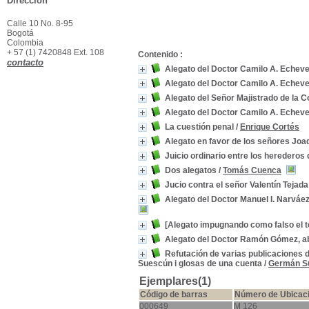
Dirección
Calle 10 No. 8-95
Bogotá
Colombia
+ 57 (1) 7420848 Ext. 108
Contenido :
contacto
Alegato del Doctor Camilo A. Echeve
Alegato del Doctor Camilo A. Echeve
Alegato del Señor Majistrado de la 
Alegato del Doctor Camilo A. Echeve
La cuestión penal
/
Enrique Cortés
Alegato en favor de los señores Joa
Juicio ordinario entre los herederos
Dos alegatos
/
Tomás Cuenca
Jucio contra el señor Valentín Tejada
Alegato del Doctor Manuel I. Narváe
[Alegato impugnando como falso el 
Alegato del Doctor Ramón Gómez, abo
Refutación de varias publicaciones 
Suescún i glosas de una cuenta
/
Germán S
Ejemplares(1)
Código de barras
Número de Ubicac
000649
M 126