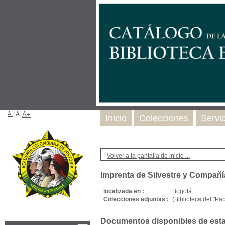
A-
A
A+
Inicio
Colecciones
Servi
Volver a la pantalla de inicio ...
Imprenta de Silvestre y Compañí
localizada en :
Bogotá
Colecciones adjuntas :
(Biblioteca del "Pap
Documentos disponibles de esta e