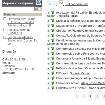
Mejorar o comparar
Refinar búsqueda
Acusación del Fiscal del Estado S. 
Materias
Alisos"
/
Nicolás Pardo
Ferrocarriles y Estado -Colombia -Contratos Administrativos
Ferrocarriles y Estado -
Carta a la señorita María Josefa Osp
Colombia -Contratos
Administrativos
[3]
Causa contra el Presbítero D. Tomá
Administración de Riesgos
Administración de
Circular del Vicario Capitular sobre l
Riesgos
[2]
Compañía Colombiana de Seguros
/
Bogotá -Academias, Sociedades Doctas, Etc.
Bogotá -Academias,
Sociedades Doctas, Etc.
Condiciones generales que la Compañ
[2]
Colombiana de Seguros.
Delitos Contra la Persona
Delitos Contra la Persona
Conferencias dictadas por el M.R.P.F
[2]
Dirección
Conferencias sobre Perspectiva y o
Delitos Contra la Propiedad
Delitos Contra la
Consejos a Angélica
/
Silveria Espi
Propiedad
[2]
Calle 10 No. 8-95
Bogotá
Derecho Sucesorio
Derecho Sucesorio
[2]
Contrarectificaciones de Salomón Kop
Colombia
Empréstitos -Colombia
Empréstitos -Colombia
[2]
Defensa de don Juan Vicente de Mir
+ 57 (1) 7420848 Ext. 108
Ferrocarril de Panamá
Ferrocarril de Panamá
[2]
contacto
El Dorado
/
Liborio Zerda
Poesía Colombiana
Poesía Colombiana
[2]
El empréstito negociado por Salomón
Acoso Sexual
Acoso Sexual
[1]
El orador escolar
/
Alejo Posse Martí
El pleito entre el señor Ramón B. Ji
1
2