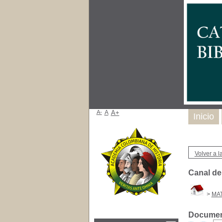
A-
A
A+
Inicio
Volver a la
Canal d
>
MAT
Document