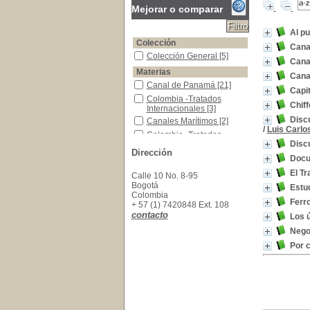
Mejorar o comparar
Al p
Colección
Cana
Colección General
Colección General
[5]
Cana
Materias
Canal
Canal de Panamá
Canal de Panamá
[21]
Capit
Colombia -Tratados Internacionales
Colombia -Tratados
Chiff
Internacionales
[3]
Discu
Canales Marítimos
Canales Marítimos
[2]
/
Luis Carlo
Colombia -Tratados Internacionales -Estados 
Colombia -Tratados
Discu
Internacionales -Estados
Dirección
Unidos de América
[2]
Docu
Derecho Internacional Público
Derecho Internacional
El Tr
Calle 10 No. 8-95
Público
[2]
Bogotá
Estud
Estados Unidos -Tratados Internacionales
Estados Unidos -Tratados
Colombia
Internacionales
[2]
Ferr
+ 57 (1) 7420848 Ext. 108
Estados Unidos de América -Tratados Internac
Estados Unidos de
contacto
Los 
América -Tratados
Internacionales -Colombia
Nego
[2]
Por 
Colombia -Historia - Separación de Panamá
Colombia -Historia -
Separación de Panamá
[1]
Colombia -Historia -Guerra de los Mil Días, 1
Colombia -Historia -
Guerra de los Mil Días,
1899-1903
[1]