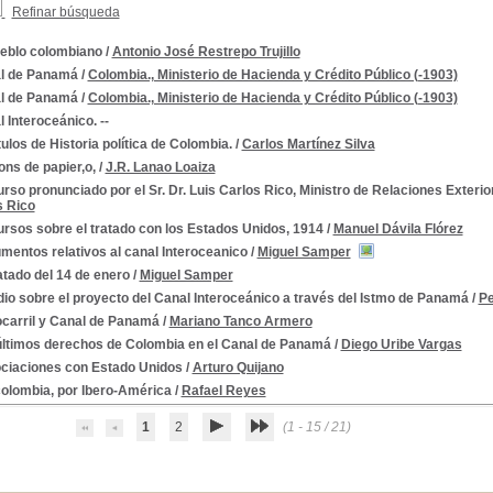
Refinar búsqueda
ueblo colombiano
/
Antonio José Restrepo Trujillo
l de Panamá
/
Colombia., Ministerio de Hacienda y Crédito Público (-1903)
l de Panamá
/
Colombia., Ministerio de Hacienda y Crédito Público (-1903)
 Interoceánico. --
ulos de Historia política de Colombia.
/
Carlos Martínez Silva
ons de papier,o,
/
J.R. Lanao Loaiza
rso pronunciado por el Sr. Dr. Luis Carlos Rico, Ministro de Relaciones Exterior
s Rico
Unidos de América
rsos sobre el tratado con los Estados Unidos, 1914
/
Manuel Dávila Flórez
mentos relativos al canal Interoceanico
/
Miguel Samper
atado del 14 de enero
/
Miguel Samper
io sobre el proyecto del Canal Interoceánico a través del Istmo de Panamá
/
Pe
ocarril y Canal de Panamá
/
Mariano Tanco Armero
ionales -Colombia
últimos derechos de Colombia en el Canal de Panamá
/
Diego Uribe Vargas
ciaciones con Estado Unidos
/
Arturo Quijano
colombia, por Ibero-América
/
Rafael Reyes
1
2
(1 - 15 / 21)
899-1903