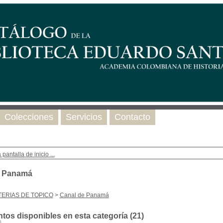
Colecciones
Servicios
Contacto
 pantalla de inicio ...
e Panamá
ERIAS DE TOPICO
>
Canal de Panamá
os disponibles en esta categoría (
21
)