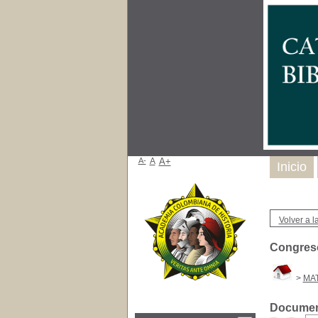
A-
A
A+
Inicio
Volver a la
Congreso
>
MAT
Document