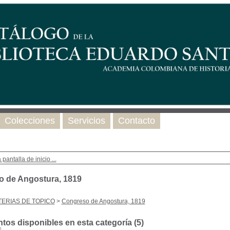
Colecciones
Servicios
Contacto
 pantalla de inicio ...
 de Angostura, 1819
ERIAS DE TOPICO
>
Congreso de Angostura, 1819
os disponibles en esta categoría (
5
)