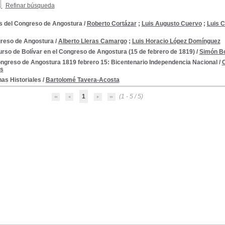
Refinar búsqueda
s del Congreso de Angostura
/
Roberto Cortázar
;
Luis Augusto Cuervo
;
Luis C
reso de Angostura
/
Alberto Lleras Camargo
;
Luis Horacio López Domínguez
rso de Bolívar en el Congreso de Angostura (15 de febrero de 1819)
/
Simón Bo
ongreso de Angostura 1819 febrero 15: Bicentenario Independencia Nacional
/
C
s
as Historiales
/
Bartolomé Tavera-Acosta
1
(1 - 5 / 5)
0