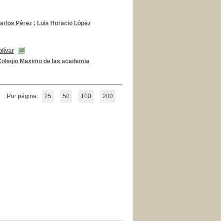
arlos Pérez
;
Luis Horacio López
lívar
olegio Maximo de las academia
Por página:
25
50
100
200