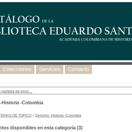
Colecciones
Servicios
Contacto
 pantalla de inicio ...
-Historia -Colombia
ERIAS DE TOPICO
>
Derecho -Historia -Colombia
os disponibles en esta categoría (
3
)