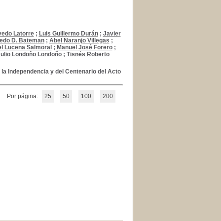
edo Latorre
;
Luis Guillermo Durán
;
Javier
redo D. Bateman
;
Abel Naranjo Villegas
;
l Lucena Salmoral
;
Manuel José Forero
;
ulio Londoño Londoño
;
Tisnés Roberto
 la Independencia y del Centenario del Acto
Por página:
25
50
100
200