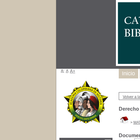
A-
A
A+
Inicio
Volver a la
Derecho 
>
MAT
Document