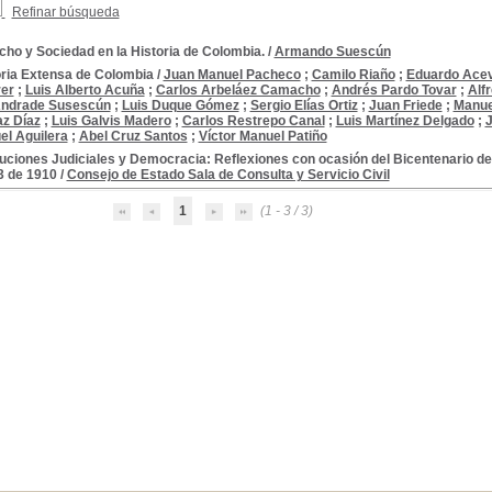
Refinar búsqueda
ho y Sociedad en la Historia de Colombia.
/
Armando Suescún
oria Extensa de Colombia
/
Juan Manuel Pacheco
;
Camilo Riaño
;
Eduardo Acev
rer
;
Luis Alberto Acuña
;
Carlos Arbeláez Camacho
;
Andrés Pardo Tovar
;
Alf
Andrade Susescún
;
Luis Duque Gómez
;
Sergio Elías Ortiz
;
Juan Friede
;
Manue
z Díaz
;
Luis Galvis Madero
;
Carlos Restrepo Canal
;
Luis Martínez Delgado
;
J
el Aguilera
;
Abel Cruz Santos
;
Víctor Manuel Patiño
tuciones Judiciales y Democracia: Reflexiones con ocasión del Bicentenario de
 3 de 1910
/
Consejo de Estado Sala de Consulta y Servicio Civil
1
(1 - 3 / 3)