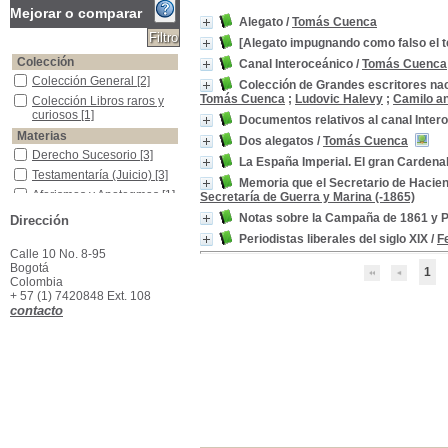
Mejorar o comparar
Alegato
/
Tomás Cuenca
[Alegato impugnando como falso el 
Colección
Canal Interoceánico
/
Tomás Cuenca
Colección General
Colección General
[2]
Colección de Grandes escritores nac
Tomás Cuenca
;
Ludovic Halevy
;
Camilo a
Colección Libros raros y curiosos
Colección Libros raros y
curiosos
[1]
Documentos relativos al canal Inter
Materias
Dos alegatos
/
Tomás Cuenca
Derecho Sucesorio
Derecho Sucesorio
[3]
La España Imperial. El gran Cardena
Testamentaría (Juicio)
Testamentaría (Juicio)
[3]
Memoria que el Secretario de Hacie
Aforismos y Apotegmas
Aforismos y Apotegmas
[1]
Secretaría de Guerra y Marina (-1865)
Canal de Panamá
Canal de Panamá
[1]
Notas sobre la Campaña de 1861 y 
Dirección
Canal de Panamá -Informes -Crítica e Interpretación
Canal de Panamá -
Periodistas liberales del siglo XIX
/
F
Informes -Crítica e
Calle 10 No. 8-95
Interpretación
[1]
Bogotá
1
Colombia -Historia -Guerra Civil,1859-1863
Colombia -Historia -
Colombia
Guerra Civil,1859-1863
[1]
+ 57 (1) 7420848 Ext. 108
contacto
Colombia -Tratados Internacionales
Colombia -Tratados
Internacionales
[1]
Colombia-Tratados-Panamá
Colombia-Tratados-
Panamá
[1]
Estados Unidos -Tratados Internacionales
Estados Unidos -Tratados
Internacionales
[1]
Hacienda Pública -Colombia -Informes
Hacienda Pública -
Colombia -Informes
[1]