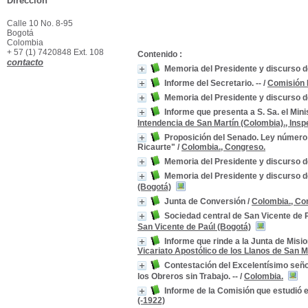
Dirección
Calle 10 No. 8-95
Bogotá
Colombia
+ 57 (1) 7420848 Ext. 108
Contenido :
contacto
Memoria del Presidente y discurso de
Informe del Secretario. --
/
Comisión P
Memoria del Presidente y discurso de
Informe que presenta a S. Sa. el Mini
Intendencia de San Martín (Colombia)., Insp
Proposición del Senado. Ley número 4
Ricaurte"
/
Colombia., Congreso.
Memoria del Presidente y discurso d
Memoria del Presidente y discurso de
(Bogotá)
Junta de Conversión
/
Colombia., Co
Sociedad central de San Vicente de 
San Vicente de Paúl (Bogotá)
Informe que rinde a la Junta de Misi
Vicariato Apostólico de los Llanos de San M
Contestación del Excelentísimo señor
los Obreros sin Trabajo. --
/
Colombia.
Informe de la Comisión que estudió e
(-1922)