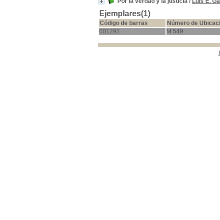
Por la verdad y la justicia
/
Luis E. G
Ejemplares(1)
Código de barras
Número de Ubicac
001293
M 549