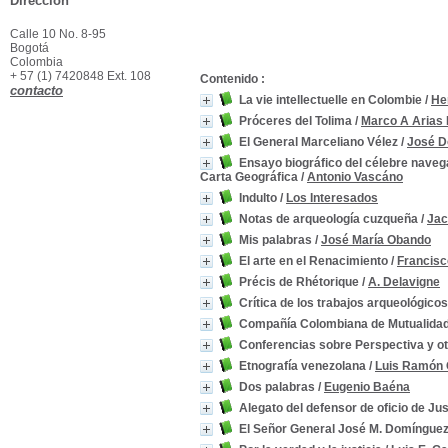
Dirección
Calle 10 No. 8-95
Bogotá
Colombia
+ 57 (1) 7420848 Ext. 108
Contenido :
contacto
La vie intellectuelle en Colombie
/
He
Próceres del Tolima
/
Marco A Arias
El General Marceliano Vélez
/
José D
Ensayo biográfico del célebre nave
Carta Geográfica
/
Antonio Vascáno
Indulto
/
Los Interesados
Notas de arqueología cuzqueña
/
Jac
Mis palabras
/
José María Obando
El arte en el Renacimiento
/
Francisc
Précis de Rhétorique
/
A. Delavigne
Crítica de los trabajos arqueológic
Compañía Colombiana de Mutualida
Conferencias sobre Perspectiva y o
Etnografía venezolana
/
Luis Ramón
Dos palabras
/
Eugenio Baéna
Alegato del defensor de oficio de Jus
El Señor General José M. Domínguez 