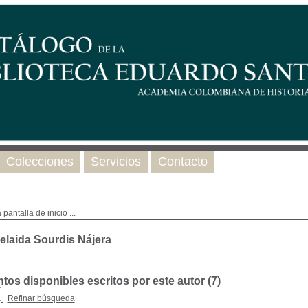
Colecciones
Servicios
Contacto
 pantalla de inicio ...
elaida Sourdis Nájera
os disponibles escritos por este autor (
7
)
Refinar búsqueda