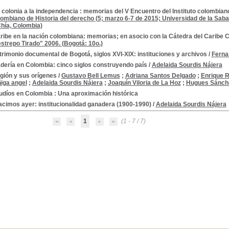
 colonia a la independencia : memorias del V Encuentro del Instituto colombian
lombiano de Historia del derecho (5; marzo 6-7 de 2015; Universidad de la Saba
hía, Colombia)
aribe en la nación colombiana: memorias; en asocio con la Cátedra del Caribe
strepo Tirado" 2006. (Bogotá: 10o.)
trimonio documental de Bogotá, siglos XVI-XIX: instituciones y archivos
/
Ferna
X
dería en Colombia: cinco siglos construyendo país
/
Adelaida Sourdis Nájera
gión y sus orígenes
/
Gustavo Bell Lemus
;
Adriana Santos Delgado
;
Enrique 
iga angel
;
Adelaida Sourdis Nájera
;
Joaquín Viloria de La Hoz
;
Hugues Sánche
 -- Fuentes
udíos en Colombia : Una aproximación histórica
acimos ayer: institucionalidad ganadera (1900-1990)
/
Adelaida Sourdis Nájera
iales
1
(1 - 7 / 7)
nómicas