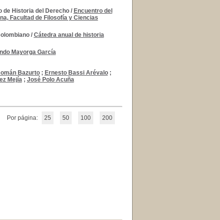
o de Historia del Derecho
/
Encuentro del
na, Facultad de Filosofía y Ciencias
 Colombiano
/
Cátedra anual de historia
ndo Mayorga García
Román Bazurto
;
Ernesto Bassi Arévalo
;
z Mejía
;
José Polo Acuña
Por página:
25
50
100
200