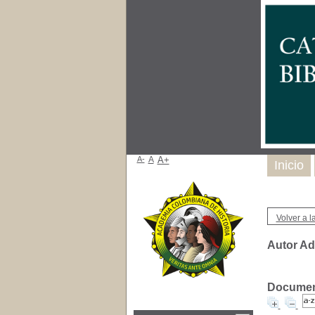
A-
A
A+
Inicio
Volver a la
Autor Ad
Document