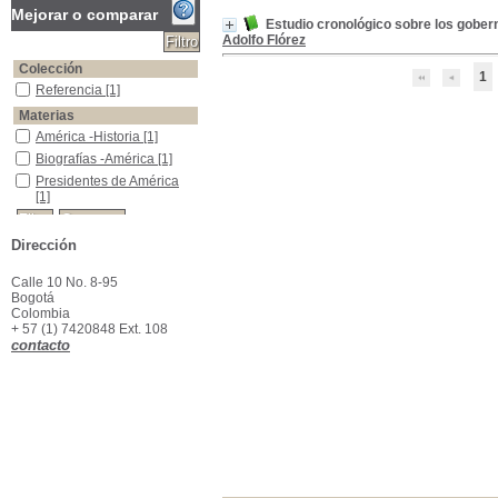
Mejorar o comparar
Estudio cronológico sobre los gober
Adolfo Flórez
Colección
1
Referencia
Referencia
[1]
Materias
América -Historia
América -Historia
[1]
Biografías -América
Biografías -América
[1]
Presidentes de América
Presidentes de América
[1]
Dirección
Calle 10 No. 8-95
Bogotá
Colombia
+ 57 (1) 7420848 Ext. 108
contacto