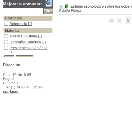
Mejorar o comparar
Estudio cronológico sobre los gober
Adolfo Flórez
Colección
1
Referencia
Referencia
[1]
Materias
América -Historia
América -Historia
[1]
Biografías -América
Biografías -América
[1]
Presidentes de América
Presidentes de América
[1]
Dirección
Calle 10 No. 8-95
Bogotá
Colombia
+ 57 (1) 7420848 Ext. 108
contacto