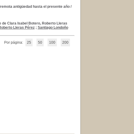
remota antigüedad hasta el presente año
/
e de Clara Isabel Botero, Roberto Lleras
Roberto Lleras Pérez
;
Santiago Londoño
Por página:
25
50
100
200