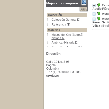
Mejorar o comparar
Estu
Adolfo Flór
Muse
Colección
Museo
Colección General
Colección General
[2]
Pérez, Sant
Referencia
Referencia
[1]
Vélez
;
Efra
Materias
Museo del Oro (Bogotá)- historia
Museo del Oro (Bogotá)-
historia
[2]
América -Historia
América -Historia
[1]
Biografías -América
Biografías -América
[1]
Indigenas de Colombia - Arte
Indigenas de Colombia -
Dirección
Arte
[1]
Orfebrería -Colombia
Orfebrería -Colombia
[1]
Calle 10 No. 8-95
Presidentes de América
Presidentes de América
Bogotá
[1]
Colombia
+ 57 (1) 7420848 Ext. 108
contacto