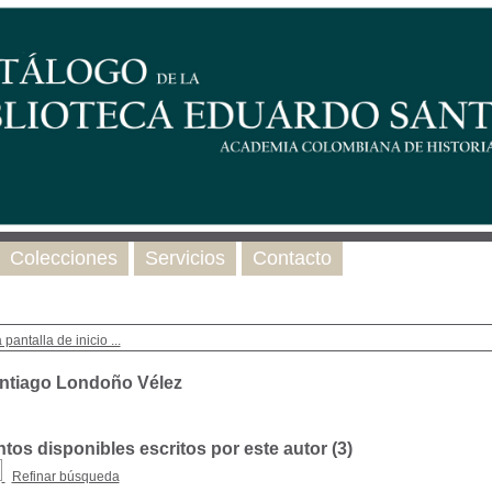
Colecciones
Servicios
Contacto
 pantalla de inicio ...
ntiago Londoño Vélez
os disponibles escritos por este autor (
3
)
Refinar búsqueda