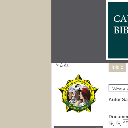
A-
A
A+
Inicio
Volver a la
Autor Sa
Document