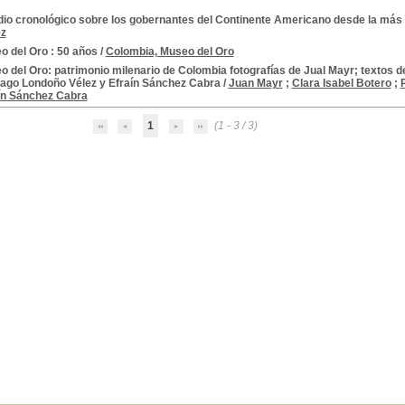
dio cronológico sobre los gobernantes del Continente Americano desde la más 
ez
o del Oro : 50 años
/
Colombia, Museo del Oro
 del Oro: patrimonio milenario de Colombia fotografías de Jual Mayr; textos d
iago Londoño Vélez y Efraín Sánchez Cabra
/
Juan Mayr
;
Clara Isabel Botero
;
ín Sánchez Cabra
1
(1 - 3 / 3)