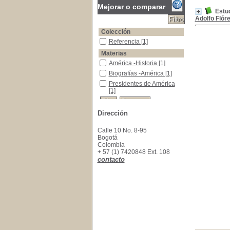
Mejorar o comparar
Estu
Adolfo Flór
Colección
Referencia
Referencia
[1]
Materias
América -Historia
América -Historia
[1]
Biografías -América
Biografías -América
[1]
Presidentes de América
Presidentes de América
[1]
Dirección
Calle 10 No. 8-95
Bogotá
Colombia
+ 57 (1) 7420848 Ext. 108
contacto