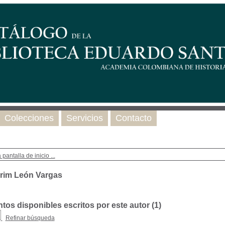
Colecciones
Servicios
Contacto
 pantalla de inicio ...
rim León Vargas
os disponibles escritos por este autor (
1
)
Refinar búsqueda