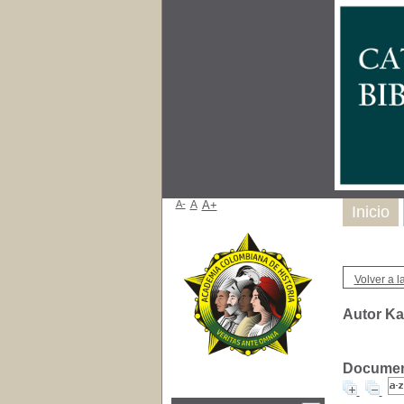
A-
A
A+
Inicio
Volver a la
Autor Ka
Document