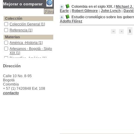
Mejorar o comparar
Colombia en el siglo XIX.
/
Michael J
Earle
;
Robert Gilmore
;
John Lynch
;
David
Estudio cronológico sobre los gober
Colección
Adolfo Flórez
Colección General
Colección General
[1]
Referencia
Referencia
[1]
1
Materias
América -Historia
América -Historia
[1]
Artesanos - Bogotá - Siglo XIX
Artesanos - Bogotá - Siglo
XIX
[1]
Biografías -América
Biografías -América
[1]
Café y haciendas-Colombia
Café y haciendas-
Dirección
Colombia
[1]
Colombia-- Historia-- Siglo XIX
Colombia-- Historia--
Calle 10 No. 8-95
Siglo XIX
[1]
Bogotá
Haciendas Cafeteras- Colombia.
Haciendas Cafeteras-
Colombia
Colombia.
[1]
+ 57 (1) 7420848 Ext. 108
contacto
Presidentes de América
Presidentes de América
[1]