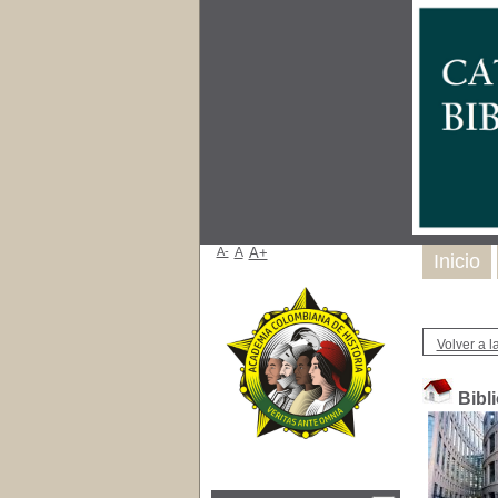
A-
A
A+
Inicio
Volver a la
Bibl