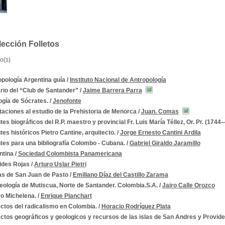
ección Folletos
o(s)
pología Argentina guía
/
Instituto Nacional de Antropología
rio del “Club de Santander”
/
Jaime Barrera Parra
ogía de Sócrates.
/
Jenofonte
aciones al estudio de la Prehistoria de Menorca
/
Juan. Comas
es biográficos del R.P. maestro y provincial Fr. Luis María Téllez, Or. Pr. (1744-
es históricos Pietro Cantine, arquitecto.
/
Jorge Ernesto Cantini Ardila
tes para una bibliografía Colombo - Cubana.
/
Gabriel Giraldo Jaramillo
ntina
/
Sociedad Colombista Panamericana
ides Rojas
/
Arturo Uslar Pietri
s de San Juan de Pasto
/
Emiliano Díaz del Castillo Zarama
eología de Mutiscua, Norte de Santander. Colombia.S.A.
/
Jairo Calle Orozco
ro Michelena.
/
Enrique Planchart
ctos del radicalismo en Colombia.
/
Horacio Rodríguez Plata
tos geográficos y geologicos y recursos de las islas de San Andres y Provide