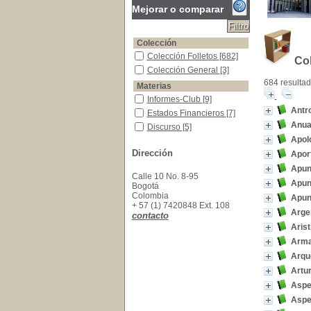
Mejorar o comparar
Colección
Colección Folletos
Colección Folletos
[682]
Col
Colección General
Colección General
[3]
684 resultad
Materias
Informes-Club
Informes-Club
[9]
Antro
Estados Financieros
Estados Financieros
[7]
Anua
Discurso
Discurso
[5]
Apol
Discurso--Academia
Discurso--Academia
[5]
Dirección
Aport
Homenajes Postumos-Colombia
Homenajes Postumos-
Colombia
[5]
Apunt
Calle 10 No. 8-95
Vida y obra
Vida y obra
[5]
Apunt
Bogotá
Almanaques--Publicidad
Almanaques--Publicidad
Colombia
Apun
[4]
+ 57 (1) 7420848 Ext. 108
Arge
Estatutos de Sociedades -Colombia
Estatutos de Sociedades -
contacto
Colombia
[4]
Arist
Antropología
Antropología
[3]
Arma
Colombia -Siglo XX
Colombia -Siglo XX
[3]
Arqu
Artu
Aspe
Aspec