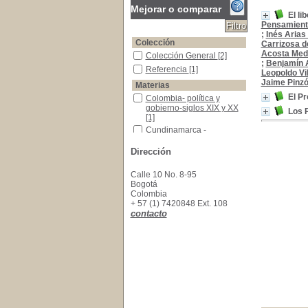
Mejorar o comparar
El li
Pensamiento
;
Inés Arias
Colección
Carrizosa d
Acosta Med
Colección General
Colección General
[2]
;
Benjamín A
Referencia
Referencia
[1]
Leopoldo Vi
Jaime Pinz
Materias
El P
Colombia- política y gobierno-siglos XIX y XX
Colombia- política y
gobierno-siglos XIX y XX
Los 
[1]
Cundinamarca - Presidentes - Siglo XX
Cundinamarca -
Presidentes - Siglo XX
[1]
Dirección
Partido liberal colombiano- historia
Partido liberal
colombiano- historia
[1]
Partido liberal-Colombia-plataforma política
Partido liberal-Colombia-
Calle 10 No. 8-95
plataforma política
[1]
Bogotá
Colombia
Presidente -Cundinamarca -Siglo,XIX
Presidente -
+ 57 (1) 7420848 Ext. 108
Cundinamarca -Siglo,XIX
contacto
[1]