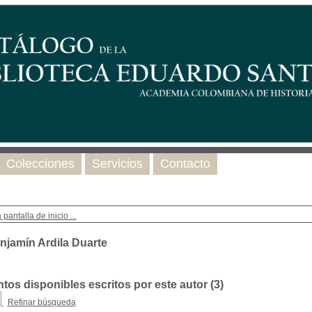
Colecciones
Servicios
Contacto
 pantalla de inicio ...
njamín Ardila Duarte
os disponibles escritos por este autor (
3
)
Refinar búsqueda