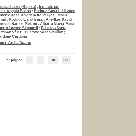
rsidad Libre (Bogotá)
;
Instituto del
ime Angulo Bossa
;
Enrique Gaviria Liévano
ntonio José Rivadeneira Vargas
;
María
nal
;
Rodrigo Llano Isaza
;
Amylkar David
nrique Santos Molano
;
Alberto Mayor Mora
berto Lozano Simonelli
;
Eduardo Santa
;
astman Vélez
;
Gustavo Vasco Muñoz
;
ardona Cardona
mín Ardila Duarte
Por página:
25
50
100
200