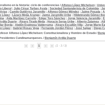
beralismo en la historia: ciclo de conferencias
/
Alfonso López Michelsen
;
Unive
 Liberal
;
Julio César Turbay Ayala
;
Sociedad Santanderista de Colombia
;
Ja
 Arias
;
Camilo Gutiérrez Jaramillo
;
Alfonso Gómez Méndez
;
Jaime Posada
;
A
e López
;
Lázaro Mejía Arango
;
Jaime Jaramillo Uribe
;
Hildebrando Gómez Ber
ina
;
Aída Martínez Carreño
;
Edgar Toro Sánchez
;
Jorge Valencia Jaramillo
;
E
rdila Duarte
;
Álvaro Tirado Mejía
;
Horacio Serpa Uribe
;
Alberto Zalamea
;
Al
llar Borda
;
Abdón Espinosa Valderrama
;
Alvaro Escallón Villa
;
Jorge Mario E
ón López
;
Gabriel Rosas Vega
;
Fernando Jordán Flórez
;
José Salgar
;
Diego C
rofesor Alfonso López Michelsen: Constitucionalista y Hombre de Estado
/
Benja
Presidentes Cundinamarqueses.
/
Benjamín Ardila Duarte
1
(1 - 3 / 3)