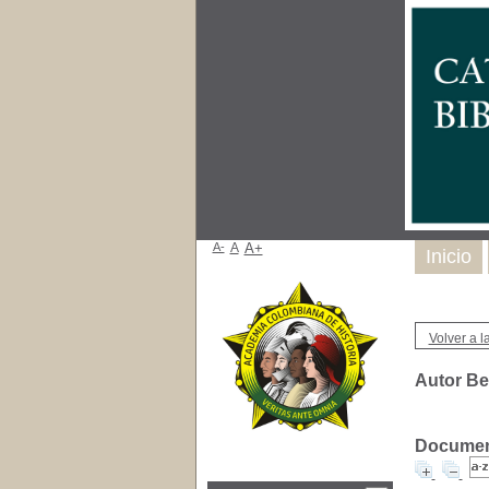
A-
A
A+
Inicio
Volver a la
Autor Be
Document