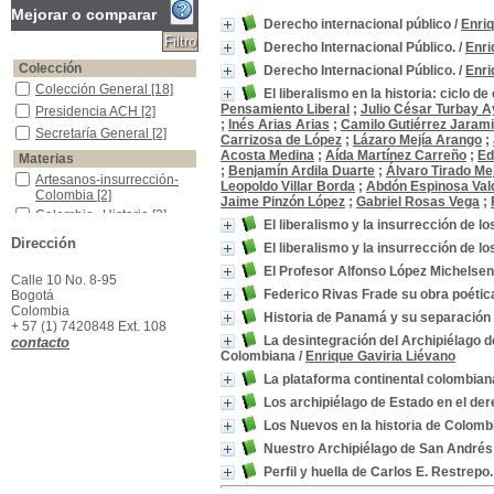
Mejorar o comparar
Derecho internacional público
/
Enriq
Derecho Internacional Público.
/
Enri
Colección
Derecho Internacional Público.
/
Enri
Colección General
Colección General
[18]
El liberalismo en la historia: ciclo d
Pensamiento Liberal
;
Julio César Turbay A
Presidencia ACH
Presidencia ACH
[2]
;
Inés Arias Arias
;
Camilo Gutiérrez Jarami
Secretaría General
Secretaría General
[2]
Carrizosa de López
;
Lázaro Mejía Arango
;
Acosta Medina
;
Aída Martínez Carreño
;
Ed
Materias
;
Benjamín Ardila Duarte
;
Álvaro Tirado Me
Artesanos-insurrección-Colombia
Artesanos-insurrección-
Leopoldo Villar Borda
;
Abdón Espinosa Va
Colombia
[2]
Jaime Pinzón López
;
Gabriel Rosas Vega
;
Colombia--Historia
Colombia--Historia
[2]
El liberalismo y la insurrección de l
Derecho Internacional
Derecho Internacional
[2]
Dirección
El liberalismo y la insurrección de l
Derecho Internacional Público
Derecho Internacional
El Profesor Alfonso López Michelsen
Público
[2]
Calle 10 No. 8-95
Derecho Marítimo -Colombia
Derecho Marítimo -
Federico Rivas Frade su obra poétic
Bogotá
Colombia
[2]
Colombia
Historia de Panamá y su separación
+ 57 (1) 7420848 Ext. 108
Partidos políticos-historia-Colombia
Partidos políticos-historia-
La desintegración del Archipiélago d
contacto
Colombia
[2]
Colombiana
/
Enrique Gaviria Liévano
Tratados comerciales-Colombia
Tratados comerciales-
La plataforma continental colombian
Colombia
[2]
Aguas Jurisdiccionales - Colombia
Aguas Jurisdiccionales -
Los archipiélago de Estado en el de
Colombia
[1]
Los Nuevos en la historia de Colombi
Aguas jurisdiccionales--Aspectos jurídicos--Nicaragua
Aguas jurisdiccionales--
Nuestro Archipiélago de San Andrés 
Aspectos jurídicos--
Nicaragua
[1]
Perfil y huella de Carlos E. Restrepo.
Archipiélagos -Derecho Maritimo
Archipiélagos -Derecho