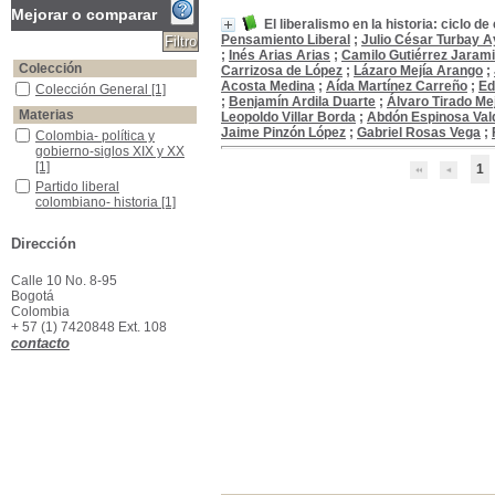
Mejorar o comparar
El liberalismo en la historia: ciclo d
Pensamiento Liberal
;
Julio César Turbay A
;
Inés Arias Arias
;
Camilo Gutiérrez Jarami
Colección
Carrizosa de López
;
Lázaro Mejía Arango
;
Acosta Medina
;
Aída Martínez Carreño
;
Ed
Colección General
Colección General
[1]
;
Benjamín Ardila Duarte
;
Álvaro Tirado Me
Materias
Leopoldo Villar Borda
;
Abdón Espinosa Va
Jaime Pinzón López
;
Gabriel Rosas Vega
;
Colombia- política y gobierno-siglos XIX y XX
Colombia- política y
gobierno-siglos XIX y XX
[1]
1
Partido liberal colombiano- historia
Partido liberal
colombiano- historia
[1]
Partido liberal-Colombia-plataforma política
Partido liberal-Colombia-
plataforma política
[1]
Dirección
Calle 10 No. 8-95
Bogotá
Colombia
+ 57 (1) 7420848 Ext. 108
contacto