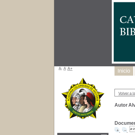
A-
A
A+
Inicio
Volver a la
Autor Alv
Document