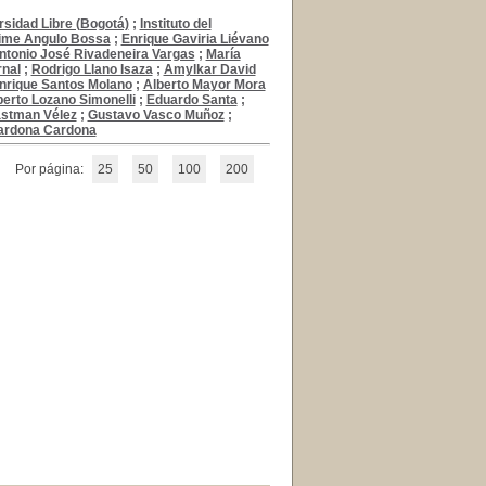
rsidad Libre (Bogotá)
;
Instituto del
ime Angulo Bossa
;
Enrique Gaviria Liévano
ntonio José Rivadeneira Vargas
;
María
nal
;
Rodrigo Llano Isaza
;
Amylkar David
nrique Santos Molano
;
Alberto Mayor Mora
berto Lozano Simonelli
;
Eduardo Santa
;
astman Vélez
;
Gustavo Vasco Muñoz
;
ardona Cardona
Por página:
25
50
100
200