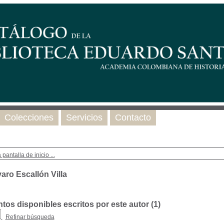
Colecciones
Servicios
Contacto
 pantalla de inicio ...
aro Escallón Villa
os disponibles escritos por este autor (
1
)
Refinar búsqueda