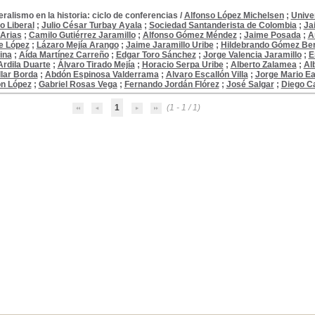
beralismo en la historia: ciclo de conferencias
/
Alfonso López Michelsen
;
Unive
 Liberal
;
Julio César Turbay Ayala
;
Sociedad Santanderista de Colombia
;
Ja
 Arias
;
Camilo Gutiérrez Jaramillo
;
Alfonso Gómez Méndez
;
Jaime Posada
;
A
e López
;
Lázaro Mejía Arango
;
Jaime Jaramillo Uribe
;
Hildebrando Gómez Ber
ina
;
Aída Martínez Carreño
;
Edgar Toro Sánchez
;
Jorge Valencia Jaramillo
;
E
rdila Duarte
;
Álvaro Tirado Mejía
;
Horacio Serpa Uribe
;
Alberto Zalamea
;
Al
llar Borda
;
Abdón Espinosa Valderrama
;
Alvaro Escallón Villa
;
Jorge Mario E
ón López
;
Gabriel Rosas Vega
;
Fernando Jordán Flórez
;
José Salgar
;
Diego C
1
(1 - 1 / 1)