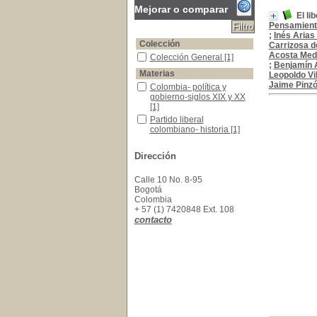
Mejorar o comparar
El li
Pensamiento
;
Inés Arias
Colección
Carrizosa d
Acosta Med
Colección General
Colección General
[1]
;
Benjamín A
Materias
Leopoldo Vi
Jaime Pinz
Colombia- política y gobierno-siglos XIX y XX
Colombia- política y
gobierno-siglos XIX y XX
[1]
Partido liberal colombiano- historia
Partido liberal
colombiano- historia
[1]
Partido liberal-Colombia-plataforma política
Partido liberal-Colombia-
plataforma política
[1]
Dirección
Calle 10 No. 8-95
Bogotá
Colombia
+ 57 (1) 7420848 Ext. 108
contacto