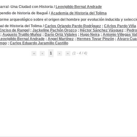
arral -Una Ciudad con Historia
/
Leovigildo Bernal Andrade
endio de historia de Ibagué
/
Academia de Historia del Tolima
forme arqueológico sobre el origen del hombre por evolución inducida y selecci
l de Historia del Tolima
/
Carlos Orlando Pardo Rodríguez
;
CArlos Pardo Viña
Enciso de Rangel
;
Jackeline Pachón Orozco
;
Héctor Sánchez Vásquez
;
Pedro
;
Augusto Trujillo Muñoz
;
Darío Ortiz Vidales
;
Hugo Neira
;
Antonio Villegas Va
Leovigildo Bernal Andrade
;
Angel Martínez
;
Hermes Tovar Pinzón
;
Álvaro Cua
ampo
;
Carlos Eduardo Jaramillo Castillo
1
(1 - 4 / 4)
al
tumbres