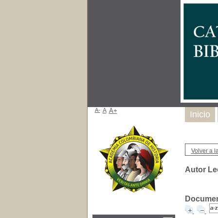
A-
A
A+
Inicio
Volver a la
Autor Le
Document