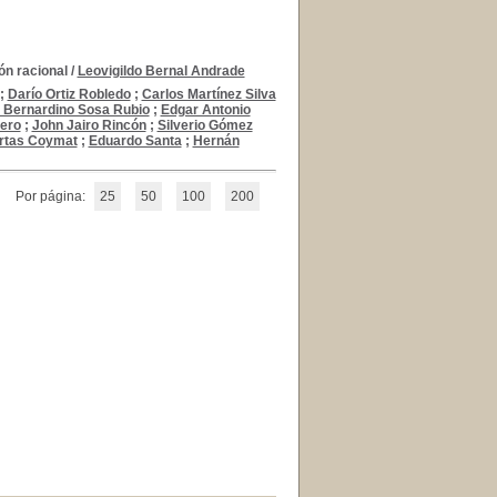
ón racional
/
Leovigildo Bernal Andrade
;
Darío Ortiz Robledo
;
Carlos Martínez Silva
 Bernardino Sosa Rubio
;
Edgar Antonio
lero
;
John Jairo Rincón
;
Silverio Gómez
rtas Coymat
;
Eduardo Santa
;
Hernán
Por página:
25
50
100
200