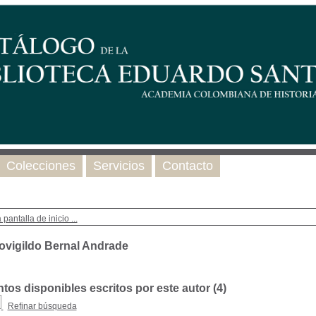
Colecciones
Servicios
Contacto
 pantalla de inicio ...
ovigildo Bernal Andrade
os disponibles escritos por este autor (
4
)
Refinar búsqueda