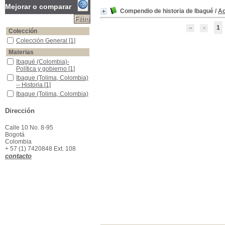
Mejorar o comparar
Compendio de historia de Ibagué
/
Ac
1
Colección
Colección General
Colección General
[1]
Materias
Ibagué (Colombia)-Política y gobierno
Ibagué (Colombia)-
Política y gobierno
[1]
Ibague (Tolima, Colombia) -- Historia
Ibague (Tolima, Colombia)
-- Historia
[1]
Ibague (Tolima, Colombia) -- Vida social y costumbres
Ibague (Tolima, Colombia)
-- Vida social y
costumbres
[1]
Dirección
Tolima (Colombia)-historia
Tolima (Colombia)-historia
[1]
Calle 10 No. 8-95
Bogotá
Colombia
+ 57 (1) 7420848 Ext. 108
contacto