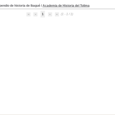
endio de historia de Ibagué
/
Academia de Historia del Tolima
1
(1 - 1 / 1)
tumbres