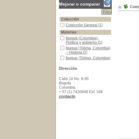
Mejorar o comparar
Comp
Colección
Colección General
Colección General
[1]
Materias
Ibagué (Colombia)-Política y gobierno
Ibagué (Colombia)-
Política y gobierno
[1]
Ibague (Tolima, Colombia) -- Historia
Ibague (Tolima, Colombia)
-- Historia
[1]
Ibague (Tolima, Colombia) -- Vida social y cos
Ibague (Tolima, Colombia)
-- Vida social y
costumbres
[1]
Dirección
Tolima (Colombia)-historia
Tolima (Colombia)-historia
[1]
Calle 10 No. 8-95
Bogotá
Colombia
+ 57 (1) 7420848 Ext. 108
contacto