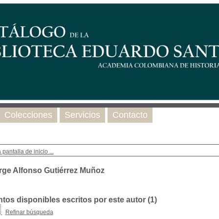
Colecciones
Servicios
Contacto
 pantalla de inicio ...
rge Alfonso Gutiérrez Muñoz
os disponibles escritos por este autor (
1
)
Refinar búsqueda