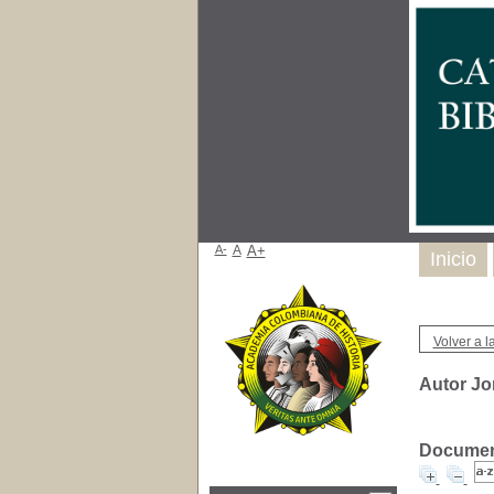
A-
A
A+
Inicio
Volver a la
Autor Jo
Document