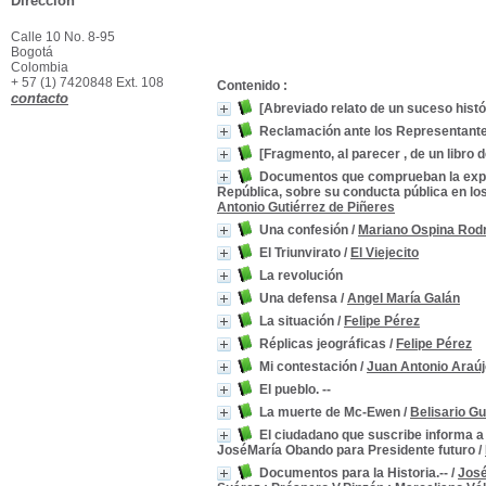
Dirección
Calle 10 No. 8-95
Bogotá
Colombia
+ 57 (1) 7420848 Ext. 108
Contenido :
contacto
[Abreviado relato de un suceso histór
Reclamación ante los Representante
[Fragmento, al parecer , de un libro d
Documentos que comprueban la exposi
República, sobre su conducta pública en los
Antonio Gutiérrez de Piñeres
Una confesión
/
Mariano Ospina Rod
El Triunvirato
/
El Viejecito
La revolución
Una defensa
/
Angel María Galán
La situación
/
Felipe Pérez
Réplicas jeográficas
/
Felipe Pérez
Mi contestación
/
Juan Antonio Araúj
El pueblo. --
La muerte de Mc-Ewen
/
Belisario Gu
El ciudadano que suscribe informa a 
JoséMaría Obando para Presidente futuro
/
Documentos para la Historia.--
/
José