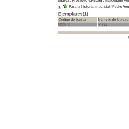
Suárez
;
Próspero V.Pinzón
;
Marceliano Vé
Para la historia imparcial
/
Pedro Veg
Ejemplares(1)
Código de barras
Número de Ubicac
000870
M 392