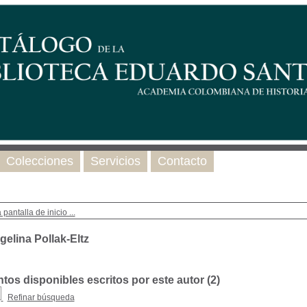
Colecciones
Servicios
Contacto
 pantalla de inicio ...
gelina Pollak-Eltz
os disponibles escritos por este autor (
2
)
Refinar búsqueda