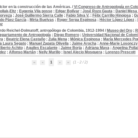
lclor en la construcción de las Américas.
/
VI Congreso de Antropología en Col
ollak-Eltz
;
Eugenia Vila posse
;
Edgar Bolívar
;
José Rozo Gauta
;
Daniel Mesa
torveza
;
José Guillermo Sierra Calle
;
Fabio Silva V.
;
Félix Carrillo Hinojosa
;
Gu
do Páez García
;
Mirta Buelvas
;
Roger Serpa Espinosa
;
Héctor López López
;
oz
rdo Reichel-Dolmatoff, antropólogo de Colombia, 1912-1994
/
Museo del Oro
;
R
Departamento de Antropología
;
Diego Romero
;
Universidad Nacional de Colom
va
;
Beatriz Elena Castaño
;
Zulia Mena
;
Mónica Espinosa
;
María Mercedes Po
ta Laura Segato
;
Manuel Zapata Olivella
;
Jaime Arocha
;
Anne-Marie Losonczy
lberto Achito
;
Aquiles Escalante
;
Jaime Borja
;
Adriana Maya
;
Angelina Polla
dez
;
Alfonso Martán
;
Nelly Murillo
;
Isnel Alecio Mosquera
;
Lorenzo Prescott
1
(1 - 2 / 2)