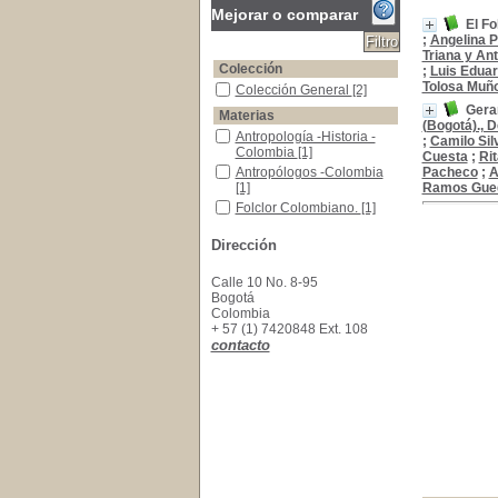
Mejorar o comparar
El Fo
;
Angelina P
Triana y An
Colección
;
Luis Eduar
Tolosa Muñ
Colección General
Colección General
[2]
Gera
Materias
(Bogotá)., 
Antropología -Historia -Colombia
Antropología -Historia -
;
Camilo Sil
Colombia
[1]
Cuesta
;
Ri
Antropólogos -Colombia
Antropólogos -Colombia
Pacheco
;
A
[1]
Ramos Gue
Folclor Colombiano.
Folclor Colombiano.
[1]
Indios de Colombia -Fotografias
Indios de Colombia -
Dirección
Fotografias
[1]
Calle 10 No. 8-95
Bogotá
Colombia
+ 57 (1) 7420848 Ext. 108
contacto