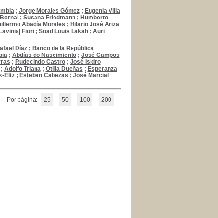
ombia
;
Jorge Morales Gómez
;
Eugenia Villa
 Bernal
;
Susana Friedmann
;
Humberto
illermo Abadía Morales
;
Hilario José Ariza
Lavinia| Fiori
;
Soad Louis Lakah
;
Auri
afael Díaz
;
Banco de la República
bia
;
Abdías do Nascimiento
;
José Campos
rras
;
Rudecindo Castro
;
José Isidro
;
Adolfo Triana
;
Otilia Dueñas
;
Esperanza
k-Eltz
;
Esteban Cabezas
;
José Marcial
Por página:
25
50
100
200