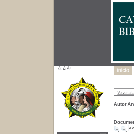
A-
A
A+
Inicio
Volver a la
Autor An
Document